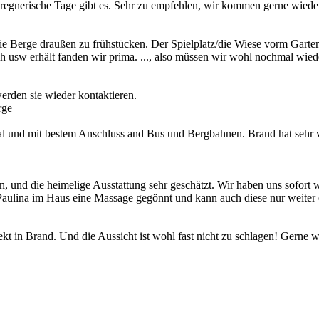
ür regnerische Tage gibt es. Sehr zu empfehlen, wir kommen gerne wied
die Berge draußen zu frühstücken. Der Spielplatz/die Wiese vorm Garte
ch usw erhält fanden wir prima. ..., also müssen wir wohl nochmal wi
werden sie wieder kontaktieren.
al und mit bestem Anschluss and Bus und Bergbahnen. Brand hat sehr vie
, und die heimelige Ausstattung sehr geschätzt. Wir haben uns sofort
ulina im Haus eine Massage gegönnt und kann auch diese nur weiter e
kt in Brand. Und die Aussicht ist wohl fast nicht zu schlagen! Gerne w