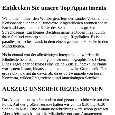
Entdecken Sie unsere Top Appartments
Weit hinten, hinter den Wortbergen, fern der Länder Vokalien und
Konsonantien leben die Blindtexte. Abgeschieden wohnen Sie in
Buchstabhausen an der Küste des Semantik, eines großen
Sprachozeans. Ein kleines Bächlein namens Duden fließt durch
ihren Ort und versorgt sie mit den nötigen Regelialien. Es ist ein
paradies-matisches Land, in dem einem gebratene Satzteile in den
Mund fliegen.
Nicht einmal von der allmächtigen Interpunktion werden die
Blindtexte beherrscht – ein geradezu unorthographisches Leben.
Eines Tages aber beschloss eine kleine Zeile Blindtext, ihr Name
war Lorem Ipsum, hinaus zu gehen in die weite Grammatik. Der
große Oxmox riet ihr davon ab, da es dort wimmele von bösen
Kommata, wilden Fragezeichen und hinterhältigen Semikoli..
AUSZUG UNSERER REZESSIONEN
Das Appartement ist sehr modern und genau so schön wie auf den
Fotos. Auf der großen Terrasse hatten wir von ca 9:30 bis 16:30
Sonne (im Mai). Eine Anfahrtsbeschreibung wäre schön gewesen.
Aber telefonisch hat uns ein Mitarbeiter gut zum Appartement