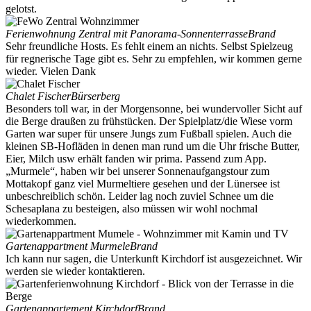
gelotst.
Ferienwohnung Zentral mit Panorama-Sonnenterrasse
Brand
Sehr freundliche Hosts. Es fehlt einem an nichts. Selbst Spielzeug
für regnerische Tage gibt es. Sehr zu empfehlen, wir kommen gerne
wieder. Vielen Dank
Chalet Fischer
Bürserberg
Besonders toll war, in der Morgensonne, bei wundervoller Sicht auf
die Berge draußen zu frühstücken. Der Spielplatz/die Wiese vorm
Garten war super für unsere Jungs zum Fußball spielen. Auch die
kleinen SB-Hofläden in denen man rund um die Uhr frische Butter,
Eier, Milch usw erhält fanden wir prima. Passend zum App.
„Murmele“, haben wir bei unserer Sonnenaufgangstour zum
Mottakopf ganz viel Murmeltiere gesehen und der Lünersee ist
unbeschreiblich schön. Leider lag noch zuviel Schnee um die
Schesaplana zu besteigen, also müssen wir wohl nochmal
wiederkommen.
Gartenappartment Murmele
Brand
Ich kann nur sagen, die Unterkunft Kirchdorf ist ausgezeichnet. Wir
werden sie wieder kontaktieren.
Gartenappartement Kirchdorf
Brand